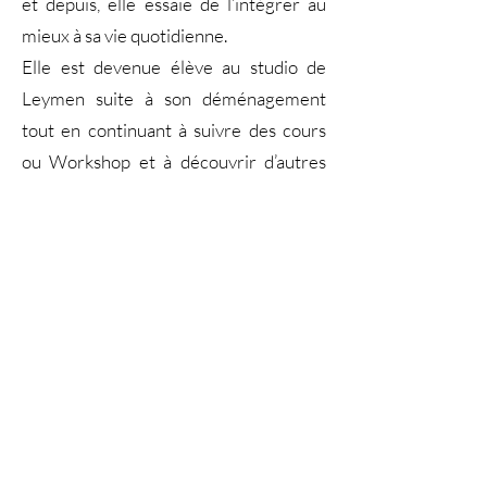
et depuis, elle essaie de l’intégrer au
mieux à sa vie quotidienne.
Elle est devenue élève au studio de
Leymen suite à son déménagement
tout en continuant à suivre des cours
ou Workshop et à découvrir d’autres
types de pratiques. C’est tout
naturellement qu’elle s’est inscrite à la
formation TTC 200h proposée par
Nathalie.
Un véritable lien s’est alors établit
entre les différentes formations suivies
au cours de sa vie, où pratique physique
mêle spiritualité, gestion du stress et
des émotions, alimentation et
respiration.